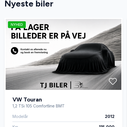
Nyeste biler
elektrisk parkeringsbremse
NYHED
fartpilot
fjernbetjent centrallås
højdejusterbart førersæde
håndfri til mobil
VW Touran
kørecomputer
1,2 TSi 105 Comfortline BMT
Modelår
2012
læderrat
Km
115.000