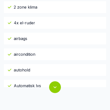
2 zone klima
4x el-ruder
airbags
aircondition
autohold
Automatisk lys
el-spejle med varme