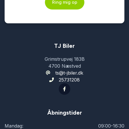
Ring mig op
TJ Biler
Grimstrupvej 183B
4700 Næstved
ts@t-jbiler.dk
25731208
Åbningstider
Mandag:
09:00-16:30