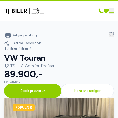
Salgsopstilling
Del på Facebook
TJ Biler
/
Biler
/
VW Touran
1,2 TSi 110 Comfortline Van
89.900,-
Kontantpris
Book prøvetur
Kontakt sælger
POPULÆR