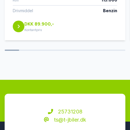
musikstreaming via Bluetooth
Drivmiddel
Benzin
DKK 89.900,-
stofindtræk
Kontantpris
svingbart anhængertræk (manuel)
sædevarme
udvendig temperaturmåler
25731208
ts@t-jbiler.dk