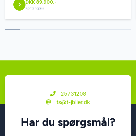
DKK 89.900,-
læderrat
Kontantpris
multifunktionsrat
musikstreaming via Bluetooth
navigation
sædevarme
25731208
ts@t-jbiler.dk
udvendig temperaturmåler
Har du spørgsmål?