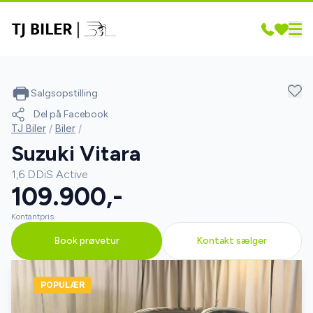
Salgsopstilling
Del på Facebook
TJ Biler
/
Biler
/
Suzuki Vitara
1,6 DDiS Active
109.900,-
Kontantpris
Book prøvetur
Kontakt sælger
POPULÆR