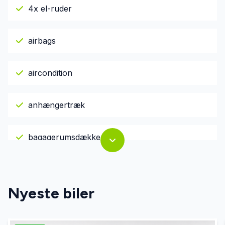
4x el-ruder
airbags
aircondition
anhængertræk
bagagerumsdækken
bakkamera
Nyeste biler
el-spejle