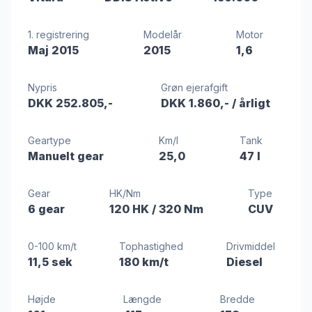
1. registrering
Modelår
Motor
Maj 2015
2015
1,6
Nypris
Grøn ejerafgift
DKK 252.805,-
DKK 1.860,-
/ årligt
Geartype
Km/l
Tank
Manuelt gear
25,0
47 l
Gear
HK/Nm
Type
6 gear
120 HK
/ 320 Nm
CUV
0-100 km/t
Tophastighed
Drivmiddel
11,5 sek
180 km/t
Diesel
Højde
Længde
Bredde