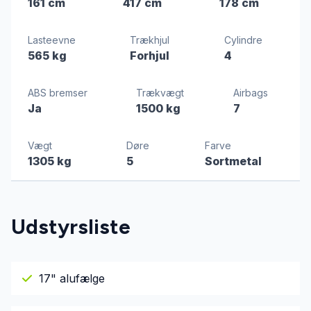
161 cm
417 cm
178 cm
Lasteevne
Trækhjul
Cylindre
565 kg
Forhjul
4
ABS bremser
Trækvægt
Airbags
Ja
1500 kg
7
Vægt
Døre
Farve
1305 kg
5
Sortmetal
Udstyrsliste
17" alufælge