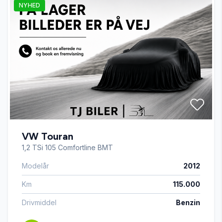
NYHED
fartpilot
fuldautomatisk klimaanlæg
højdejusterbart førersæde
håndfri til mobil
VW Touran
ISOFIX
1,2 TSi 105 Comfortline BMT
Modelår
2012
kørecomputer
Km
115.000
LED kørelys
Drivmiddel
Benzin