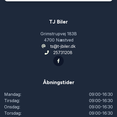
musikstreaming via Bluetooth
mørk loftbeklædning
TJ Biler
Grimstrupvej 183B
mørktonede ruder bag
4700 Næstved
ts@t-jbiler.dk
25731208
navigation
parkeringssensor (bag)
Åbningstider
parkeringssensor (for)
Mandag:
09:00-16:30
Tirsdag:
09:00-16:30
sportssæder
Onsdag:
09:00-16:30
Torsdag:
09:00-16:30