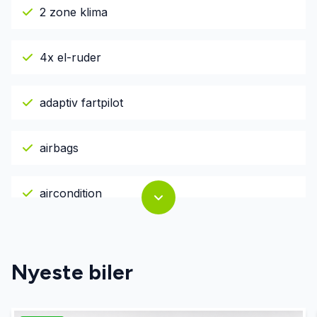
2 zone klima
4x el-ruder
adaptiv fartpilot
airbags
aircondition
ambiente belysning
Nyeste biler
antispin