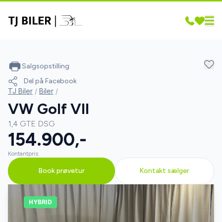
Salgsopstilling
Del på Facebook
TJ Biler
/
Biler
/
VW Golf VII
1,4 GTE DSG
154.900,-
Kontantpris
Book prøvetur
Kontakt sælger
HYBRID