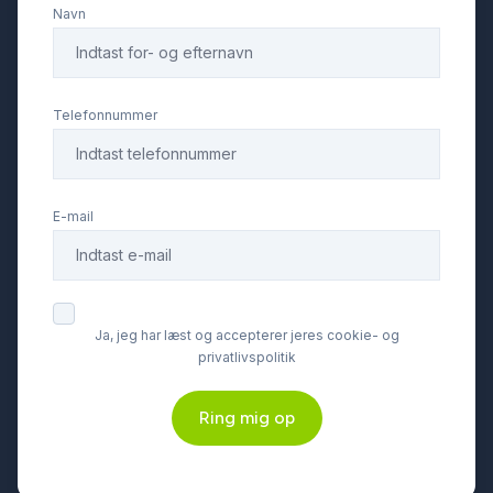
Navn
håndfri til mobil
ISOFIX
Telefonnummer
kørecomputer
E-mail
LED baglygter
LED kørelys
Ja, jeg har læst og accepterer jeres cookie- og
privatlivspolitik
læderrat
Ring mig op
multifunktionsrat