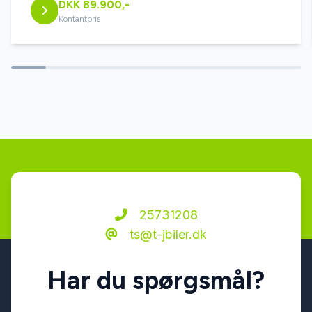
DKK 89.900,-
dynamiske blinklys
Kontantpris
el-klapbare sidespejle med varme
elektrisk parkeringsbremse
ESP
fjernbetjent centrallås
25731208
ts@t-jbiler.dk
fuld LED forlygter
Har du spørgsmål?
højdejusterbart førersæde