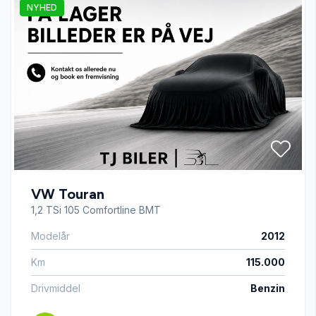
NYHED
Apple CarPlay
autohold
automatgear
Automatisk lys
VW Touran
automatisk nødbremse
1,2 TSi 105 Comfortline BMT
Modelår
2012
bagagerumsdækken
Km
115.000
digitalt cockpit
Drivmiddel
Benzin