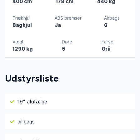
400 cm
178 cm
440 kg
Trækhjul
ABS bremser
Airbags
Baghjul
Ja
6
Vægt
Døre
Farve
1290 kg
5
Grå
Udstyrsliste
19" alufælge
airbags