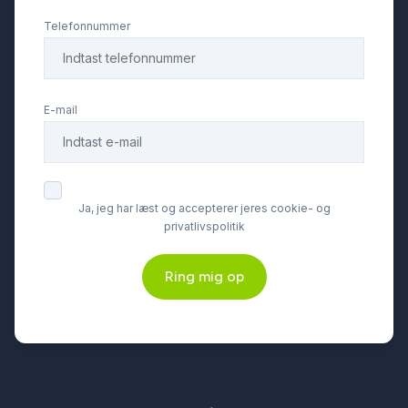
navigation
Telefonnummer
parkeringssensor (bag)
E-mail
Regnsensor
stofindtræk
Ja, jeg har læst og accepterer jeres cookie- og
privatlivspolitik
sædevarme
Ring mig op
udvendig temperaturmåler