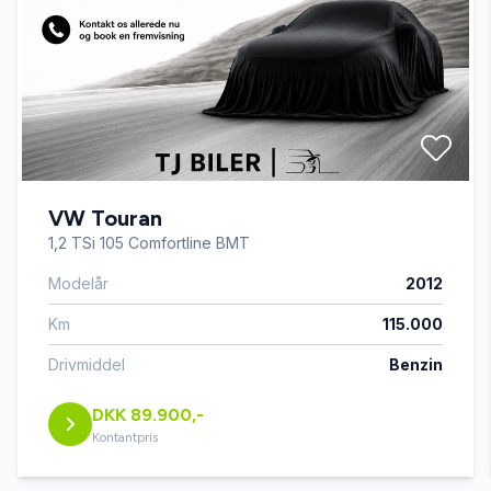
fjernbetjent centrallås
frunk
fuld LED forlygter
VW Touran
fuldautomatisk klimaanlæg
1,2 TSi 105 Comfortline BMT
Modelår
2012
højdejusterbart førersæde
Km
115.000
håndfri til mobil
Drivmiddel
Benzin
DKK 89.900,-
ISOFIX
Kontantpris