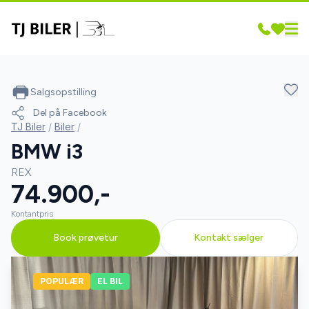
Salgsopstilling
Del på Facebook
TJ Biler
/
Biler
/
BMW i3
REX
74.900,-
Kontantpris
Book prøvetur
Kontakt sælger
POPULÆR
EL BIL