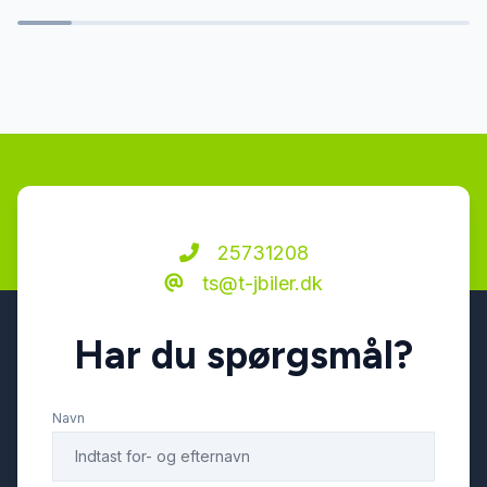
keyless go
kørecomputer
LED baglygter
LED kørelys
25731208
ts@t-jbiler.dk
læderrat
Har du spørgsmål?
multifunktionsrat
Navn
musikstreaming via Bluetooth