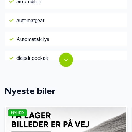
aircondition
automatgear
Automatisk lys
digitalt cockpit
el-ruder
Nyeste biler
el-spejle
NYHED
fartpilot