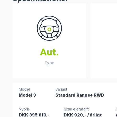
Aut.
Type
Model
Variant
Model 3
Standard Range+ RWD
Nypris
Grøn ejerafgift
DKK 395.810,-
DKK 920,-
/ årligt