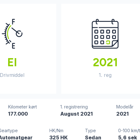
El
2021
Drivmiddel
1. reg
Kilometer kørt
1. registrering
Modelår
177.000
August 2021
2021
Geartype
HK/Nm
Type
0-100 km/t
Automatgear
325 HK
Sedan
5,6 sek