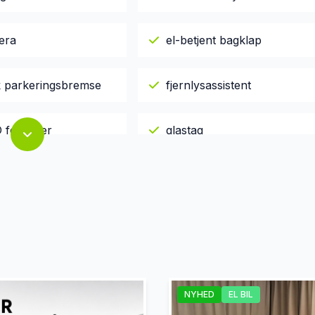
era
el-betjent bagklap
sk parkeringsbremse
fjernlysassistent
 forlygter
glastag
keyless go
elys
læderindtræk
ktionsrat
musikstreaming via Bluetoo
NYHED
EL BIL
i adgang
parkeringssensor (bag)