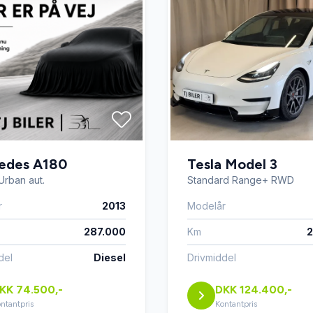
nsor
sædevarme
umpe
vognbaneassistent
edes A180
Tesla Model 3
Urban aut.
Standard Range+ RWD
r
2013
Modelår
287.000
Km
2
del
Diesel
Drivmiddel
KK 74.500,-
DKK 124.400,-
ntantpris
Kontantpris