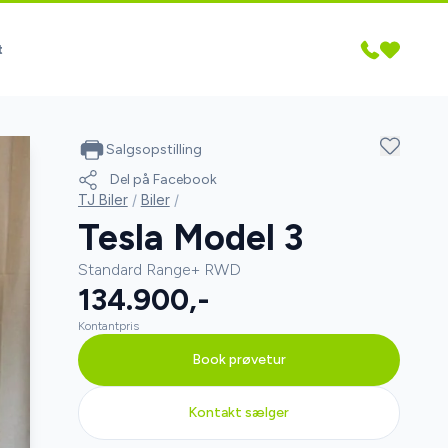
t
Salgsopstilling
Del på Facebook
TJ Biler
/
Biler
/
Tesla Model 3
Standard Range+ RWD
134.900,-
Kontantpris
Book prøvetur
Kontakt sælger