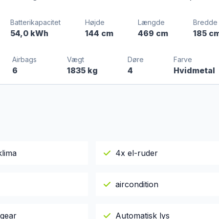
Batterikapacitet
Højde
Længde
Bredde
54,0 kWh
144 cm
469 cm
185 c
Airbags
Vægt
Døre
Farve
6
1835 kg
4
Hvidmetal
klima
4x el-ruder
aircondition
gear
Automatisk lys