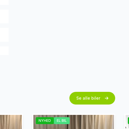
Se alle biler
th
NYHED
EL BIL