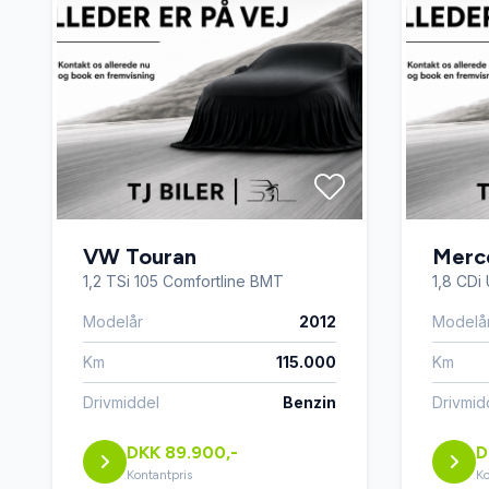
parkeringssensor (for)
Regnse
trådløs mobilopladning
varmep
VW Touran
Merc
1,2 TSi 105 Comfortline BMT
1,8 CDi 
Modelår
2012
Modelå
Km
115.000
Km
Drivmiddel
Benzin
Drivmid
DKK 89.900,-
D
Kontantpris
Ko