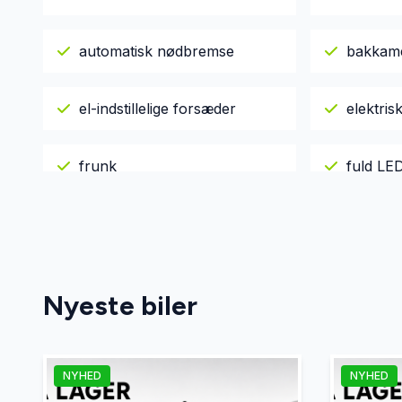
automatisk nødbremse
bakkam
el-indstillelige forsæder
elektri
frunk
fuld LED
håndfri til mobil
ISOFIX
kørecomputer
LED kør
Nyeste biler
læderrat
multifun
NYHED
NYHED
navigation
nøglefr