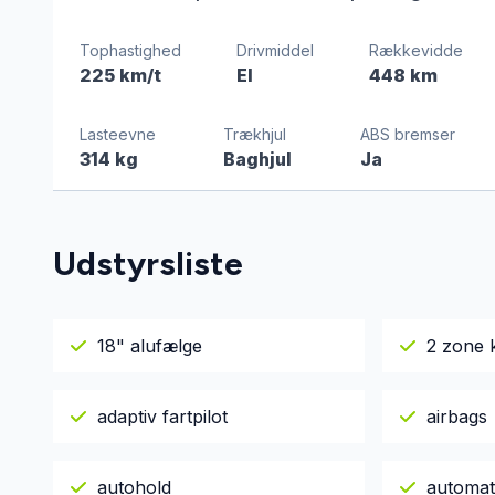
Tophastighed
Drivmiddel
Rækkevidde
225 km/t
El
448 km
Lasteevne
Trækhjul
ABS bremser
314 kg
Baghjul
Ja
Udstyrsliste
18" alufælge
2 zone 
adaptiv fartpilot
airbags
autohold
automat