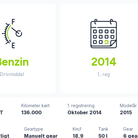
Benzin
2014
Drivmiddel
1. reg
Kilometer kørt
1. registrering
Modelår
MT
136.000
Oktober 2014
2015
Geartype
Km/l
Tank
Gear
rligt
Manuelt gear
18,9
50 l
6 gea