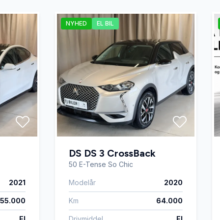
NYHED
EL BIL
DS DS 3 CrossBack
50 E-Tense So Chic
2021
Modelår
2020
55.000
Km
64.000
El
Drivmiddel
El