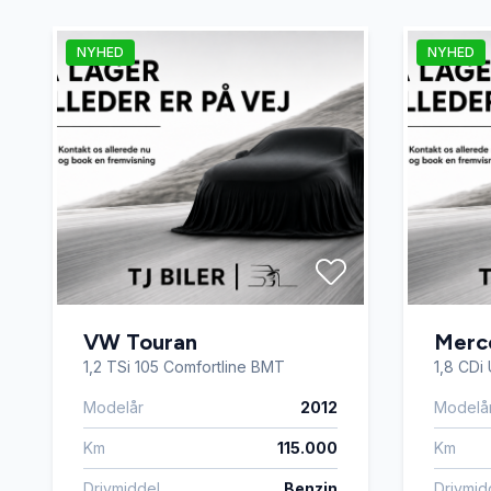
NYHED
NYHED
VW Touran
Merc
1,2 TSi 105 Comfortline BMT
1,8 CDi 
Modelår
2012
Modelå
Km
115.000
Km
Drivmiddel
Benzin
Drivmid