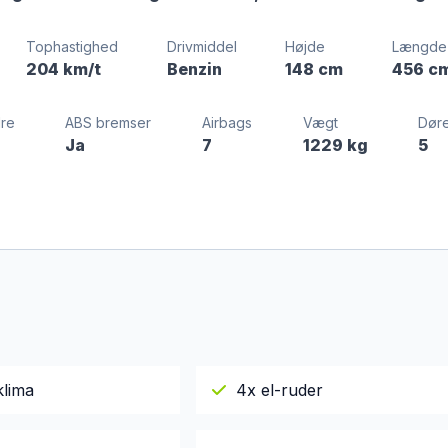
Tophastighed
Drivmiddel
Højde
Længde
204 km/t
Benzin
148 cm
456 c
dre
ABS bremser
Airbags
Vægt
Dør
Ja
7
1229 kg
5
klima
4x el-ruder