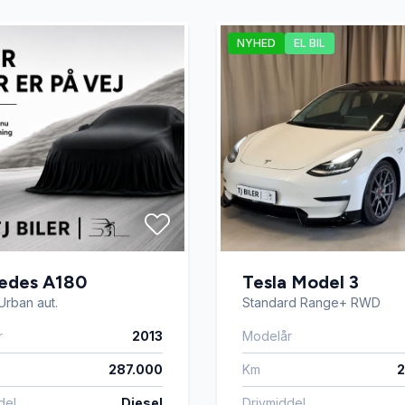
NYHED
EL BIL
edes A180
Tesla Model 3
Urban aut.
Standard Range+ RWD
r
2013
Modelår
287.000
Km
2
del
Diesel
Drivmiddel