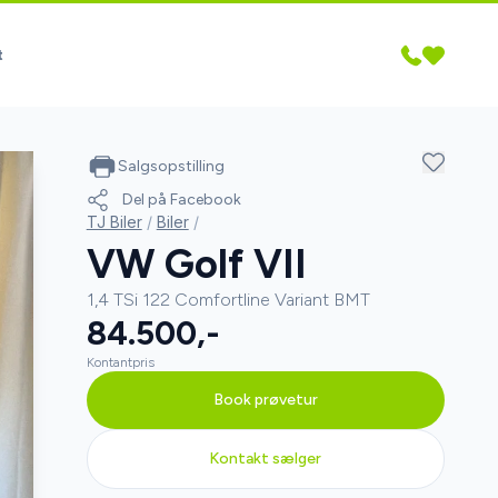
t
Salgsopstilling
Del på Facebook
TJ Biler
/
Biler
/
VW Golf VII
1,4 TSi 122 Comfortline Variant BMT
84.500,-
Kontantpris
Book prøvetur
Kontakt sælger