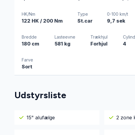
HK/Nm
Type
0-100 km/t
122 HK
/ 200 Nm
St.car
9,7 sek
Bredde
Lasteevne
Trækhjul
Cylin
180 cm
581 kg
Forhjul
4
Farve
Sort
Udstyrsliste
15" alufælge
2 zone 