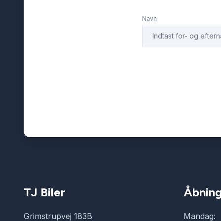
Navn
TJ Biler
Åbning
Grimstrupvej 183B
Mandag: