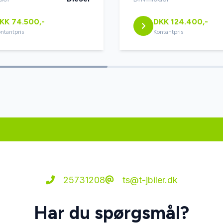
KK 74.500,-
DKK 124.400,-
ntantpris
Kontantpris
25731208
ts@t-jbiler.dk
Har du spørgsmål?