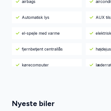
airbags
aircondi
Automatisk lys
AUX tils
el-spejle med varme
elektri
fjernbetjent centrallås
højdeju
kørecomputer
læderra
parkeringssensor (for)
sædeva
Nyeste biler