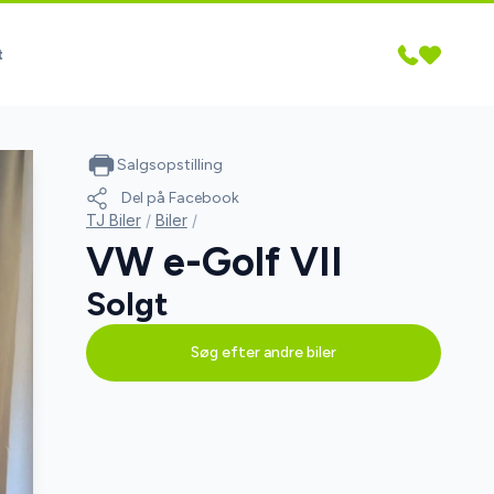
t
Salgsopstilling
Del på Facebook
TJ Biler
/
Biler
/
VW e-Golf VII
Solgt
Søg efter andre biler