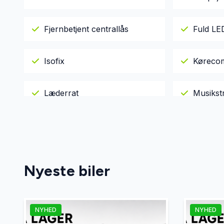
Fjernbetjent centrallås
Fuld LED
Isofix
Køreco
Læderrat
Musikst
Parkeringssensor bagved
Parkeri
Sædevarme
Nyeste biler
NYHED
NYHED