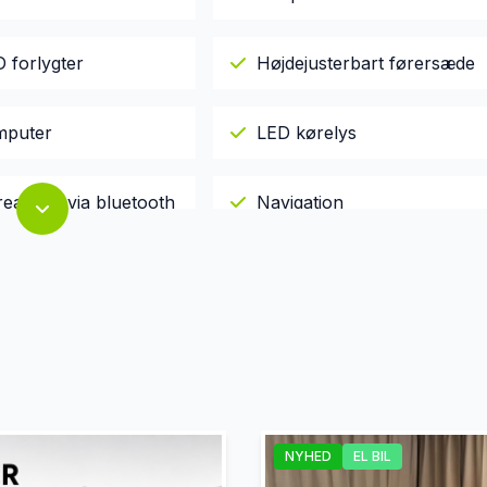
 forlygter
Højdejusterbart førersæde
mputer
LED kørelys
reaming via bluetooth
Navigation
ngssensor foran
Stofsæder
NYHED
EL BIL