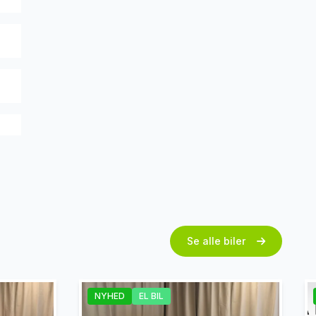
Se alle biler
NYHED
EL BIL