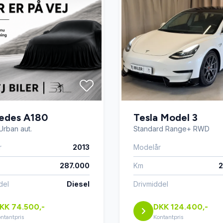
edes A180
Tesla Model 3
Urban aut.
Standard Range+ RWD
r
2013
Modelår
287.000
Km
2
del
Diesel
Drivmiddel
KK 74.500,-
DKK 124.400,-
ntantpris
Kontantpris