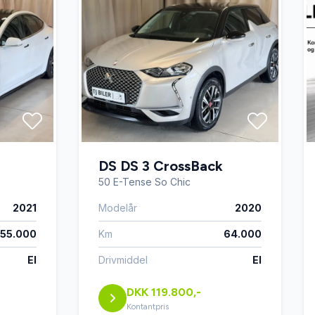
DS DS 3 CrossBack
50 E-Tense So Chic
2021
Modelår
2020
55.000
Km
64.000
El
Drivmiddel
El
DKK 119.800,-
Kontantpris