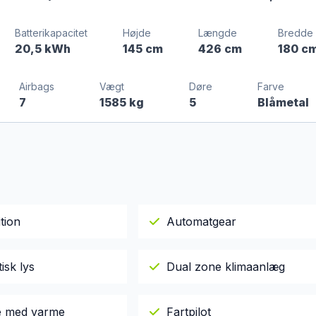
Batterikapacitet
Højde
Længde
Bredde
20,5 kWh
145 cm
426 cm
180 c
Airbags
Vægt
Døre
Farve
7
1585 kg
5
Blåmetal
tion
Automatgear
isk lys
Dual zone klimaanlæg
le med varme
Fartpilot