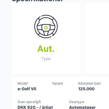
Aut.
Type
Model
Variant
Kilometer kørt
e-Golf VII
125.000
Grøn ejerafgift
Geartype
DKK 920,-
/ årligt
Automatgear