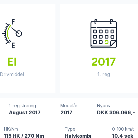
El
2017
Drivmiddel
1. reg
1. registrering
Modelår
Nypris
August 2017
2017
DKK 306.066,-
HK/Nm
Type
0-100 km/t
115 HK
/ 270 Nm
Halvkombi
10,4 sek