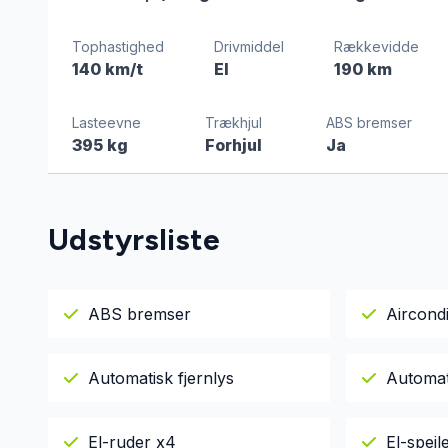
Tophastighed
Drivmiddel
Rækkevidde
140 km/t
El
190 km
Lasteevne
Trækhjul
ABS bremser
395 kg
Forhjul
Ja
Udstyrsliste
ABS bremser
Aircondi
Automatisk fjernlys
Automat
El-ruder x4
El-spej