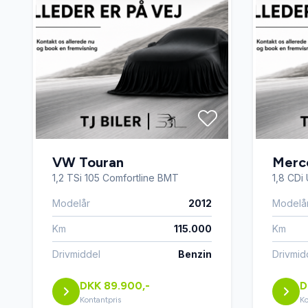
VW Touran
Merc
1,2 TSi 105 Comfortline BMT
1,8 CDi 
Modelår
2012
Modelå
Km
115.000
Km
Drivmiddel
Benzin
Drivmid
DKK 89.900,-
D
Kontantpris
Ko