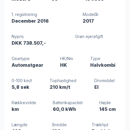
1. registrering
Modelår
December 2016
2017
Nypris
Grøn ejerafgift
DKK 738.507,-
Geartype
HK/Nm
Type
Automatgear
HK
Halvkombi
0-100 km/t
Tophastighed
Drivmiddel
5,8 sek
210 km/t
El
Rækkevidde
Batterikapacitet
Højde
km
60,0 kWh
145 cm
Længde
Bredde
Trækhjul