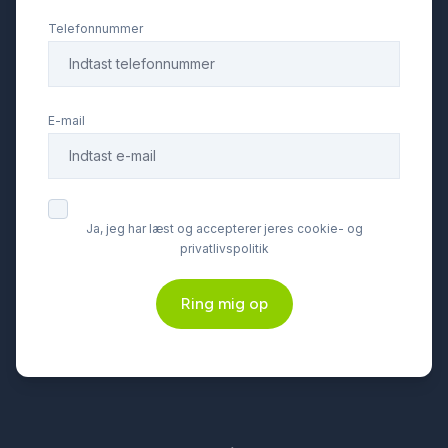
læderindtræk
Telefonnummer
læderrat
E-mail
multifunktionsrat
musikstreaming via Bluetooth
Ja, jeg har læst og accepterer jeres cookie- og
privatlivspolitik
mørk loftbeklædning
Ring mig op
navigation
nøglefri adgang