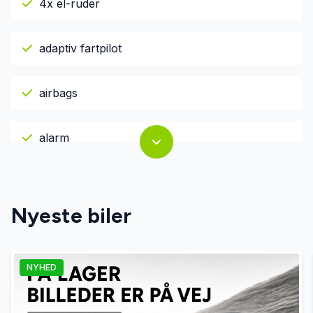
4x el-ruder
adaptiv fartpilot
airbags
alarm
alufælge
Nyeste biler
autohold
NYHED
automatgear