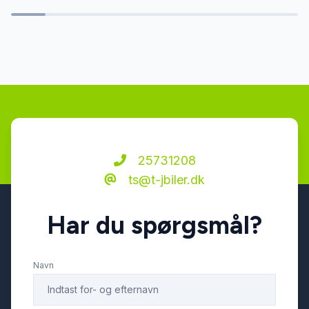
fuld LED forlygter
håndfri til mobil
ISOFIX
keyless go
25731208
ts@t-jbiler.dk
kørecomputer
Har du spørgsmål?
LED baglygter
Navn
LED kørelys