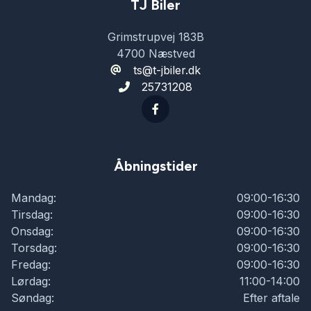
parkeringssensor (bag)
TJ Biler
Grimstrupvej 183B
parkeringssensor (for)
4700 Næstved
ts@t-jbiler.dk
25731208
Regnsensor
sportssæder
Åbningstider
sædevarme
Mandag:
09:00-16:30
Tirsdag:
09:00-16:30
udvendig temperaturmåler
Onsdag:
09:00-16:30
Torsdag:
09:00-16:30
Fredag:
09:00-16:30
vognbaneassistent
Lørdag:
11:00-14:00
Søndag:
Efter aftale