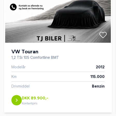
Automatisk lys
bakkamera
digitalt cockpit
VW Touran
el-betjent bagklap
1,2 TSi 105 Comfortline BMT
Modelår
2012
el-indstilleligt førersæde med memory
Km
115.000
fjernbetjent centrallås
Drivmiddel
Benzin
DKK 89.900,-
frunk
Kontantpris