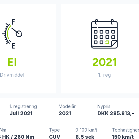
El
2021
Drivmiddel
1. reg
1. registrering
Modelår
Nypris
Juli 2021
2021
DKK 285.813,-
/Nm
Type
0-100 km/t
Tophastighe
6 HK
/ 260 Nm
CUV
8,5 sek
150 km/t