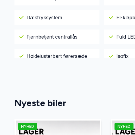
Dæktryksystem
El-klapb
Fjernbetjent centrallås
Fuld LED
Højdejusterbart førersæde
Isofix
LED kørelys
Læderra
Sportssæder
Tonede 
Nyeste biler
Vejbaneassistent
NYHED
NYHED