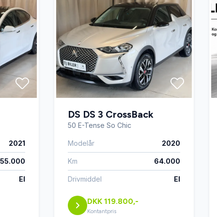
DS DS 3 CrossBack
50 E-Tense So Chic
2021
Modelår
2020
55.000
Km
64.000
El
Drivmiddel
El
DKK 119.800,-
Kontantpris