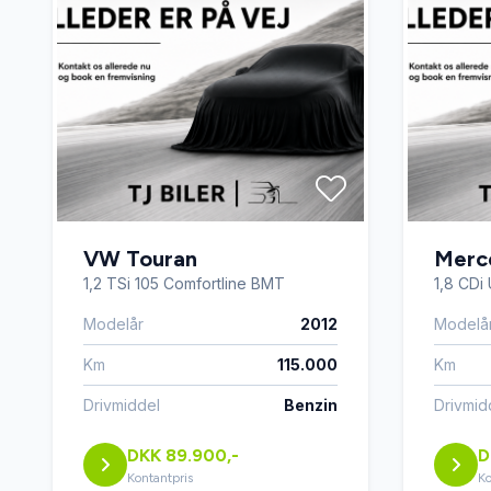
VW Touran
Merc
1,2 TSi 105 Comfortline BMT
1,8 CDi 
Modelår
2012
Modelå
Km
115.000
Km
Drivmiddel
Benzin
Drivmid
DKK 89.900,-
D
Kontantpris
Ko