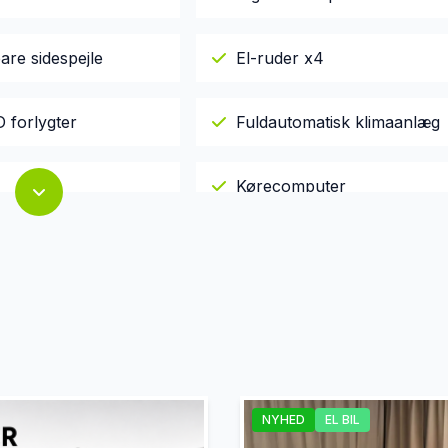
are sidespejle
El-ruder x4
 forlygter
Fuldautomatisk klimaanlæg
Kørecomputer
t
Musikstreaming via bluetoo
ruder
Trådløs mobilopladning
NYHED
EL BIL