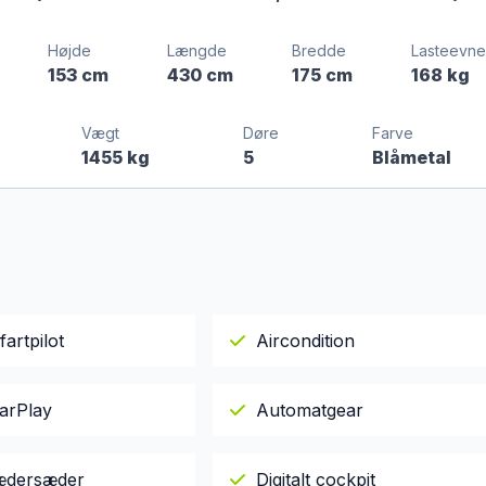
Højde
Længde
Bredde
Lasteevne
153 cm
430 cm
175 cm
168 kg
Vægt
Døre
Farve
1455 kg
5
Blåmetal
fartpilot
Aircondition
arPlay
Automatgear
lædersæder
Digitalt cockpit