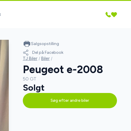
t
Salgsopstilling
Del på Facebook
TJ Biler
/
Biler
/
Peugeot e-2008
50 GT
Solgt
Søg efter andre biler