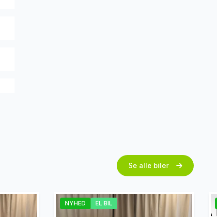
th
Se alle biler
NYHED
EL BIL