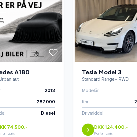
edes A180
Tesla Model 3
Urban aut.
Standard Range+ RWD
r
2013
Modelår
287.000
Km
2
del
Diesel
Drivmiddel
KK 74.500,-
DKK 124.400,-
ntantpris
Kontantpris