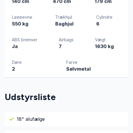
140 cm
470 cm
179 cm
Lasteevne
Trækhjul
Cylindre
550 kg
Baghjul
6
ABS bremser
Airbags
Vægt
Ja
7
1630 kg
Døre
Farve
2
Sølvmetal
Udstyrsliste
18" alufælge