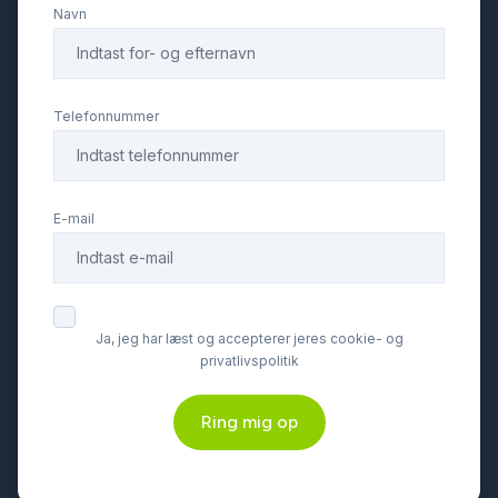
Navn
multifunktionsrat
musikstreaming via Bluetooth
Telefonnummer
navigation
E-mail
parkeringssensor (bag)
parkeringssensor (for)
Ja, jeg har læst og accepterer jeres cookie- og
privatlivspolitik
Regnsensor
Ring mig op
sædekøling