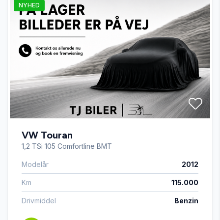
NYHED
CD/radio
dæktryksmåler
el-indstillelige forsæder
el-indstilleligt førersæde med memory
VW Touran
el-soltag
1,2 TSi 105 Comfortline BMT
Modelår
2012
fartpilot
Km
115.000
fjernbetjent centrallås
Drivmiddel
Benzin