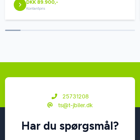
DKK 89.900,-
fuld LED forlygter
Kontantpris
håndfri til mobil
ISOFIX
kørecomputer
LED kørelys
25731208
ts@t-jbiler.dk
læderindtræk
Har du spørgsmål?
læderrat