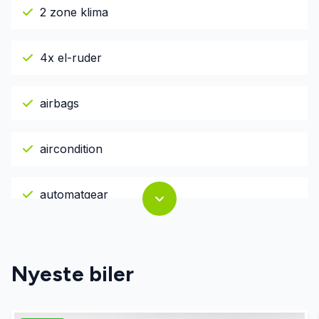
2 zone klima
4x el-ruder
airbags
aircondition
automatgear
Automatisk lys
Nyeste biler
bakkamera