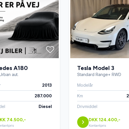
edes A180
Tesla Model 3
Urban aut.
Standard Range+ RWD
r
2013
Modelår
287.000
Km
2
del
Diesel
Drivmiddel
KK 74.500,-
DKK 124.400,-
ntantpris
Kontantpris