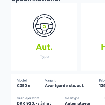
Aut.
Type
Model
Variant
Kil
C350 e
Avantgarde stc. aut.
13
Grøn ejerafgift
Geartype
DKK 920,-
/ årligt
Automatgear