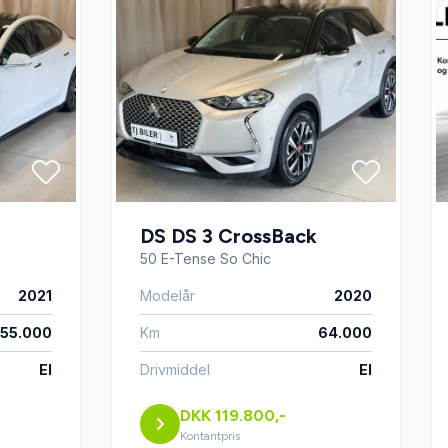
DS DS 3 CrossBack
50 E-Tense So Chic
2021
Modelår
2020
55.000
Km
64.000
El
Drivmiddel
El
DKK 119.800,-
Kontantpris