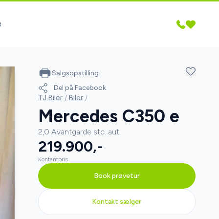
t
Salgsopstilling
Del på Facebook
TJ Biler
/
Biler
/
Mercedes C350 e
2,0 Avantgarde stc. aut.
219.900,-
Kontantpris
Book prøvetur
Kontakt sælger