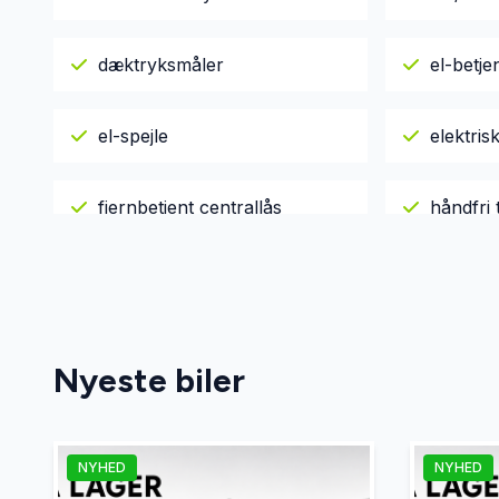
dæktryksmåler
el-betje
el-spejle
elektri
fjernbetjent centrallås
håndfri t
kørecomputer
LED kør
læderindtræk
læderra
Nyeste biler
musikstreaming via Bluetooth
navigati
NYHED
NYHED
tagræling
udvendi