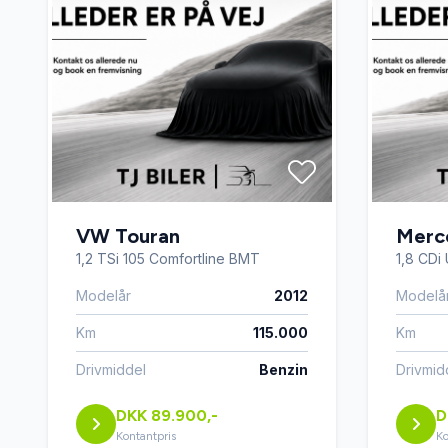
VW Touran
Merc
1,2 TSi 105 Comfortline BMT
1,8 CDi 
Modelår
2012
Modelå
Km
115.000
Km
Drivmiddel
Benzin
Drivmid
DKK 89.900,-
D
Kontantpris
Ko