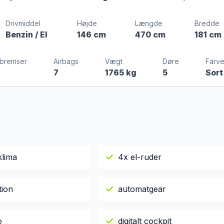
Drivmiddel
Højde
Længde
Bredde
Benzin / El
146 cm
470 cm
181 cm
bremser
Airbags
Vægt
Døre
Farv
7
1765 kg
5
Sort
klima
4x el-ruder
tion
automatgear
o
digitalt cockpit