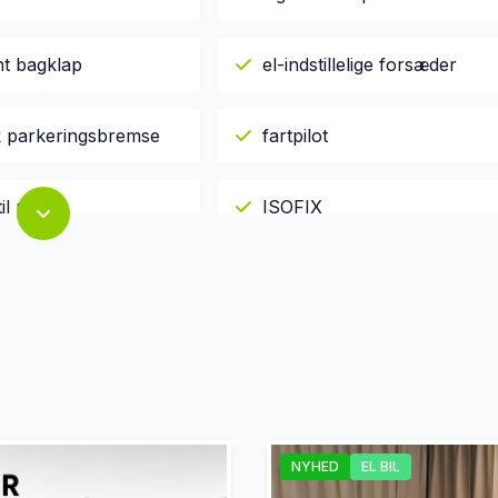
nt bagklap
el-indstillelige forsæder
sk parkeringsbremse
fartpilot
il mobil
ISOFIX
elys
luftundervogn
t
multifunktionsrat
on
sædevarme
NYHED
EL BIL
g temperaturmåler