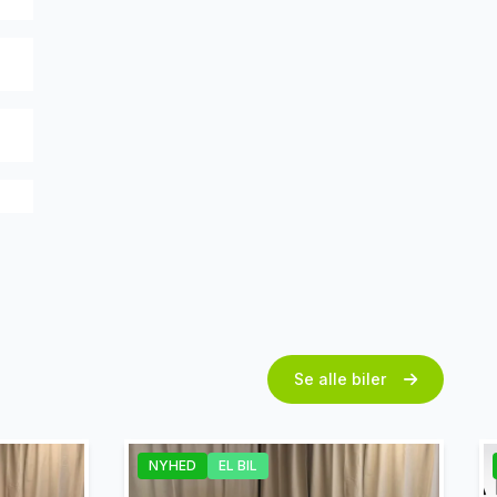
Se alle biler
NYHED
EL BIL