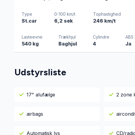
Type
0-100 km/t
Tophastighed
St.car
6,2 sek
246 km/t
Lasteevne
Trækhjul
Cylindre
ABS 
540 kg
Baghjul
4
Ja
Udstyrsliste
17" alufælge
2 zone 
airbags
aircondi
Automatisk lys
CD/radi