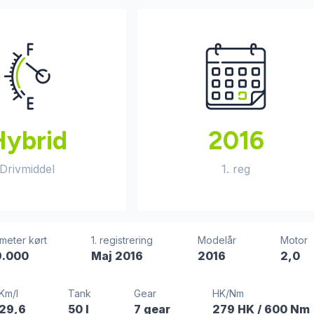
Hybrid
2016
Drivmiddel
1. reg
ometer kørt
1. registrering
Modelår
Motor
9.000
Maj 2016
2016
2,0
Km/l
Tank
Gear
HK/Nm
29,6
50 l
7 gear
279 HK
/ 600 Nm