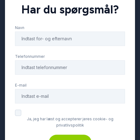
Har du spørgsmål?
musikstreaming via Bluetooth
Navn
mørk loftbeklædning
mørktonede ruder bag
Telefonnummer
navigation
E-mail
parkeringssensor (bag)
parkeringssensor (for)
Ja, jeg har læst og accepterer jeres cookie- og
privatlivspolitik
ratvarme