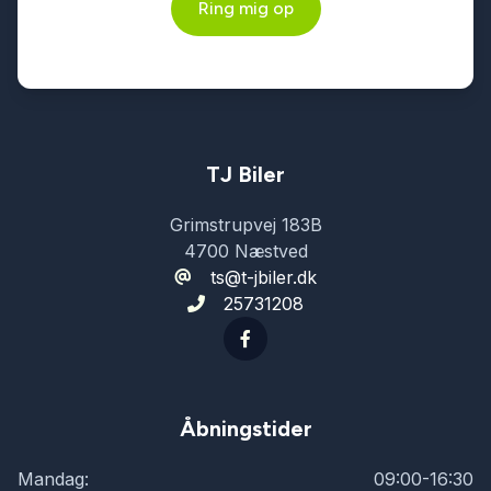
Ring mig op
stofindtræk
sædevarme
TJ Biler
Grimstrupvej 183B
4700 Næstved
ts@t-jbiler.dk
25731208
Åbningstider
Mandag:
09:00-16:30