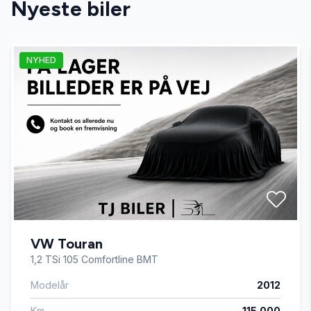
Nyeste biler
automatgear
NYHED
Automatisk lys
bagagerumsdækken
bakkamera
el-klapbare sidespejle
VW Touran
fjernbetjent centrallås
1,2 TSi 105 Comfortline BMT
Modelår
2012
head-up display
Km
115.000