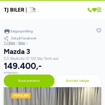
Salgsopstilling
Del på Facebook
TJ Biler
/
Biler
/
Mazda 3
2,0 SkyActiv-G 122 Sky Tech aut.
149.400,-
Kontantpris
Book prøvetur
Kontakt sælger
POPULÆR