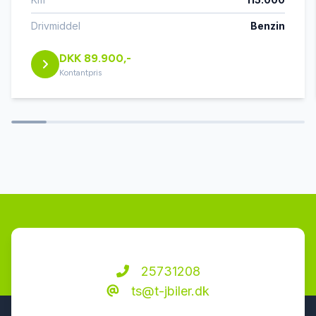
højdejusterbart førersæde
Drivmiddel
Benzin
DKK 89.900,-
håndfri til mobil
Kontantpris
keyless go
kørecomputer
LED kørelys
læderrat
25731208
ts@t-jbiler.dk
multifunktionsrat