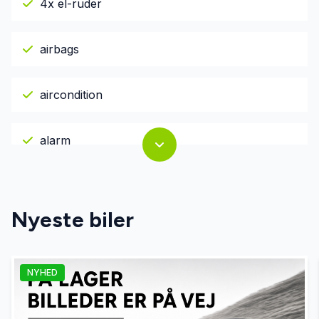
4x el-ruder
airbags
aircondition
alarm
alcantara
Nyeste biler
Apple CarPlay
NYHED
autohold