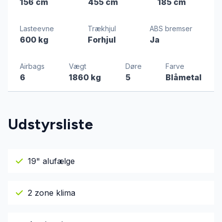
156 cm
455 cm
185 cm
Lasteevne
Trækhjul
ABS bremser
600 kg
Forhjul
Ja
Airbags
Vægt
Døre
Farve
6
1860 kg
5
Blåmetal
Udstyrsliste
19" alufælge
2 zone klima