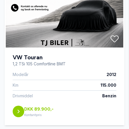
automatgear
Automatisk lys
automatisk nødbremse
VW Touran
bakkamera
1,2 TSi 105 Comfortline BMT
Modelår
2012
dellæder
Km
115.000
digitalt cockpit
Drivmiddel
Benzin
DKK 89.900,-
dæktryksmåler
Kontantpris