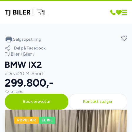
Salgsopstilling
Del på Facebook
TJ Biler
/
Biler
/
BMW iX2
eDrive20 M-Sport
299.800,-
Kontantpris
Book prøvetur
Kontakt sælger
POPULÆR
EL BIL