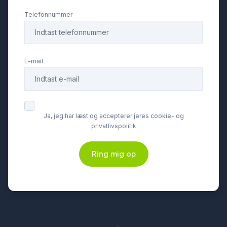
ISOFIX
Telefonnummer
keyless go
E-mail
kørecomputer
LED kørelys
Ja, jeg har læst og accepterer jeres cookie- og
privatlivspolitik
læderrat
Ring mig op
multifunktionsrat
musikstreaming via Bluetooth