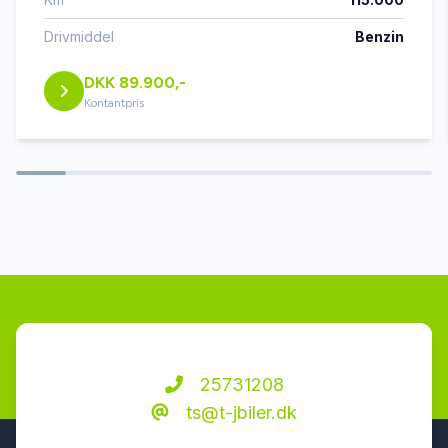
kørecomputer
Drivmiddel
Benzin
DKK 89.900,-
LED kørelys
Kontantpris
læderrat
multifunktionsrat
musikstreaming via Bluetooth
navigation
25731208
ts@t-jbiler.dk
sportssæder