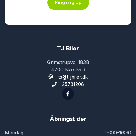
Ring mig op
TJ Biler
Grimstrupvej 183B
4700 Næstved
ts@t-jbiler.dk
25731208
Åbningstider
Mandag:
09:00-16:30