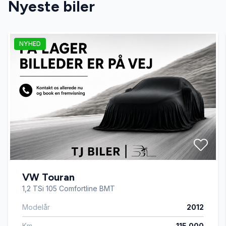
Nyeste biler
el-spejle med varme
NYHED
fartpilot
fuld LED forlygter
højdejusterbart førersæde
håndfri til mobil
VW Touran
ISOFIX
1,2 TSi 105 Comfortline BMT
Modelår
2012
keyless go
Km
115.000