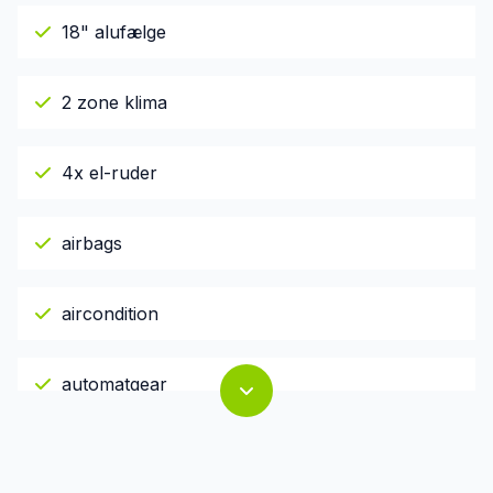
18" alufælge
2 zone klima
4x el-ruder
airbags
aircondition
automatgear
Automatisk lys