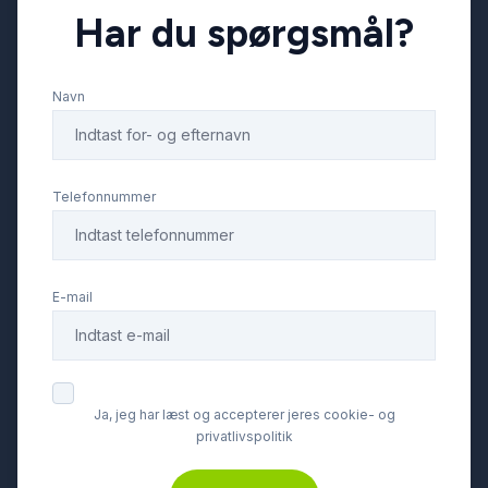
Har du spørgsmål?
stofindtræk
Navn
udvendig temperaturmåler
Telefonnummer
E-mail
Ja, jeg har læst og accepterer jeres cookie- og
privatlivspolitik