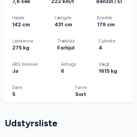
7,6 sek
222 km/t
Benzin / El
Højde
Længde
Bredde
142 cm
431 cm
179 cm
Lasteevne
Trækhjul
Cylindre
275 kg
Forhjul
4
ABS bremser
Airbags
Vægt
Ja
6
1615 kg
Døre
Farve
5
Sort
Udstyrsliste